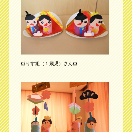
🐹りす組（１歳児）さん🐹