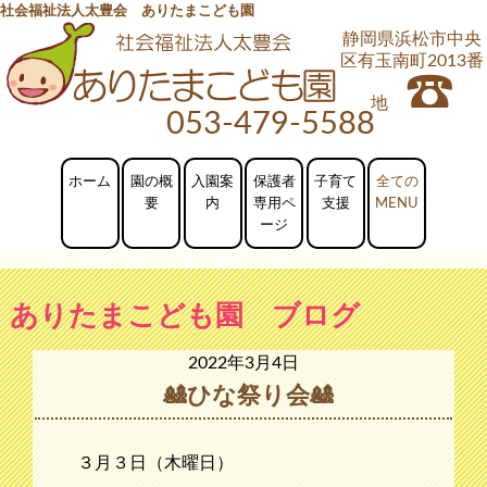
社会福祉法人太豊会 ありたまこども園
静岡県浜松市中央
区有玉南町2013番
地
053-479-5588
ホーム
園の概
入園案
保護者
子育て
要
内
専用ペ
支援
ージ
ありたまこども園 ブログ
2022年3月4日
🎎ひな祭り会🎎
３月３日（木曜日）