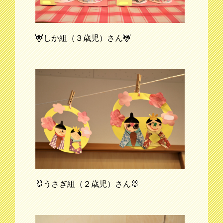
🦌しか組（３歳児）さん🦌
🐰うさぎ組（２歳児）さん🐰