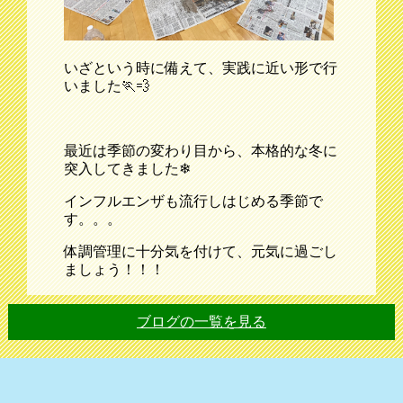
いざという時に備えて、実践に近い形で行
いました🏃💨
最近は季節の変わり目から、本格的な冬に
突入してきました❄
インフルエンザも流行しはじめる季節で
す。。。
体調管理に十分気を付けて、元気に過ごし
ましょう！！！
ブログの一覧を見る