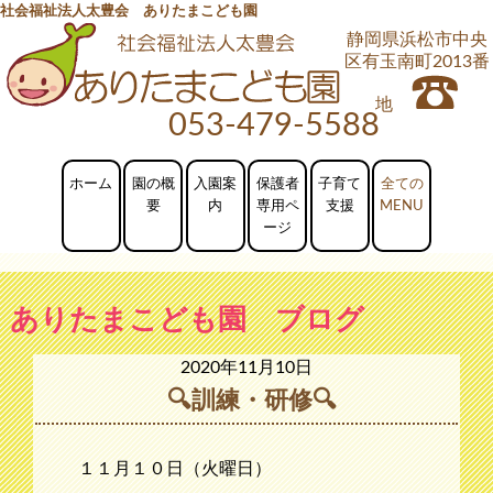
社会福祉法人太豊会 ありたまこども園
静岡県浜松市中央
区有玉南町2013番
地
053-479-5588
ホーム
園の概
入園案
保護者
子育て
要
内
専用ペ
支援
ージ
ありたまこども園 ブログ
2020年11月10日
🔍訓練・研修🔍
１１月１０日（火曜日）