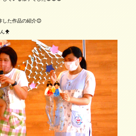
作した作品の紹介😊
ん🐥