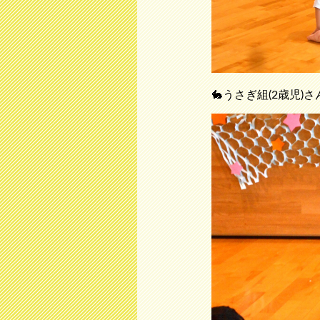
🐇うさぎ組(2歳児)さ