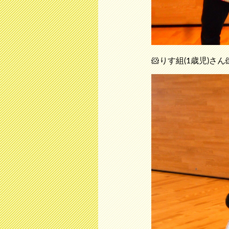
🐹りす組(1歳児)さん