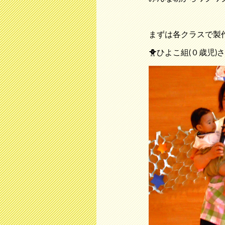
まずは各クラスで製
🐥ひよこ組(０歳児)さ