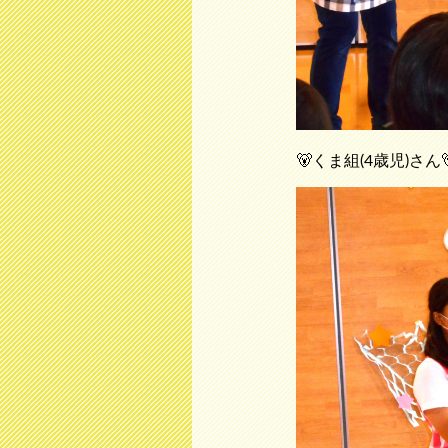
🐻くま組(4歳児)さん