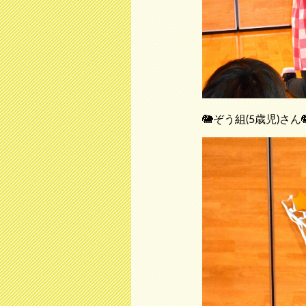
🐘ぞう組(5歳児)さん