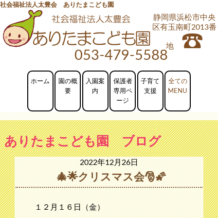
社会福祉法人太豊会 ありたまこども園
静岡県浜松市中央
区有玉南町2013番
地
053-479-5588
ホーム
園の概
入園案
保護者
子育て
要
内
専用ペ
支援
ージ
ありたまこども園 ブログ
2022年12月26日
🎄🌟クリスマス会🎅🌠
１２月１６日（金）