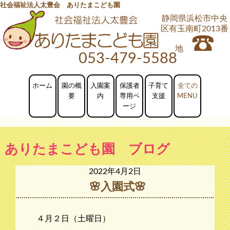
社会福祉法人太豊会 ありたまこども園
静岡県浜松市中央
区有玉南町2013番
地
053-479-5588
ホーム
園の概
入園案
保護者
子育て
要
内
専用ペ
支援
ージ
ありたまこども園 ブログ
2022年4月2日
🌸入園式🌸
４月２日（土曜日）