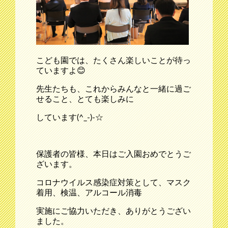
こども園では、たくさん楽しいことが待っ
ていますよ😊
先生たちも、これからみんなと一緒に過ご
せること、とても楽しみに
しています(^_-)-☆
保護者の皆様、本日はご入園おめでとうご
ざいます。
コロナウイルス感染症対策として、マスク
着用、検温、アルコール消毒
実施にご協力いただき、ありがとうござい
ました。