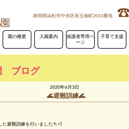
静岡県浜松市中央区有玉南町2013番地
園の概要
入園案内
保護者専用ペ
子育て支援
ージ
園 ブログ
2020年6月3日
🌊避難訓練🌊
た避難訓練を行いました🏃💨