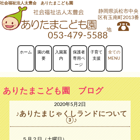
社会福祉法人太豊会 ありたまこども園
静岡県浜松市中央
区有玉南町2013番
地
053-479-5588
ホーム
園の概
入園案
保護者
子育て
要
内
専用ペ
支援
ージ
ありたまこども園 ブログ
2020年5月2日
♪ありたまじゃくしランドについて
③♪
５月２日（土曜日）