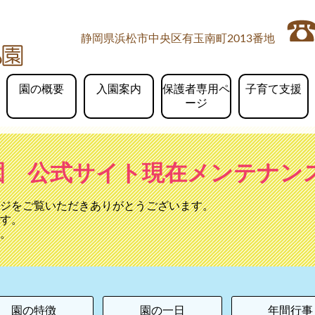
静岡県浜松市中央区有玉南町2013番地
園の概要
入園案内
保護者専用ペ
子育て支援
ージ
園 公式サイト現在メンテナン
ジをご覧いただきありがとうございます。
す。
。
園の特徴
園の一日
年間行事